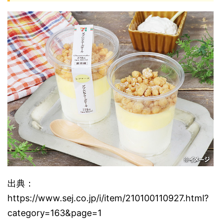
出典：
https://www.sej.co.jp/i/item/210100110927.html?
category=163&page=1