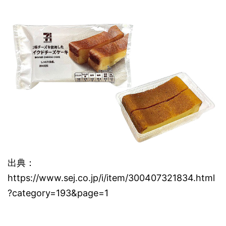
出典：
https://www.sej.co.jp/i/item/300407321834.html
?category=193&page=1