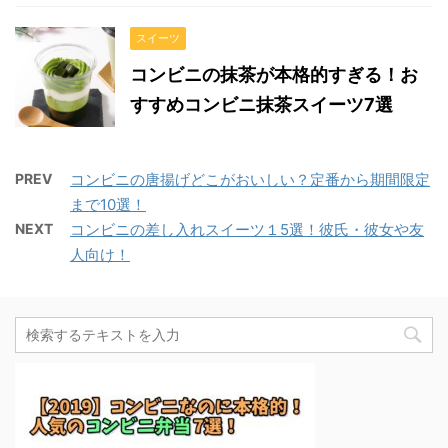
スイーツ
コンビニの抹茶が本格的すぎる！お
すすめコンビニ抹茶スイーツ7選
PREV
コンビニの唐揚げどこがおいしい？定番から期間限定
まで10選！
NEXT
コンビニの差し入れスイーツ１5選！彼氏・彼女や友
人向け！